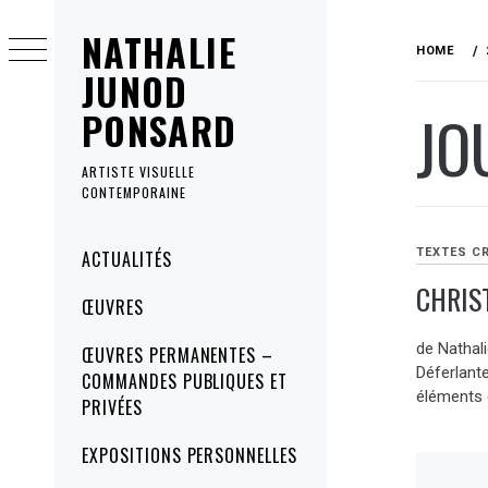
Skip
NATHALIE
to
HOME
content
JUNOD
JO
PONSARD
ARTISTE VISUELLE
CONTEMPORAINE
Primary
TEXTES C
ACTUALITÉS
Menu
CHRIS
ŒUVRES
de Nathal
ŒUVRES PERMANENTES –
Déferlant
COMMANDES PUBLIQUES ET
éléments 
PRIVÉES
EXPOSITIONS PERSONNELLES