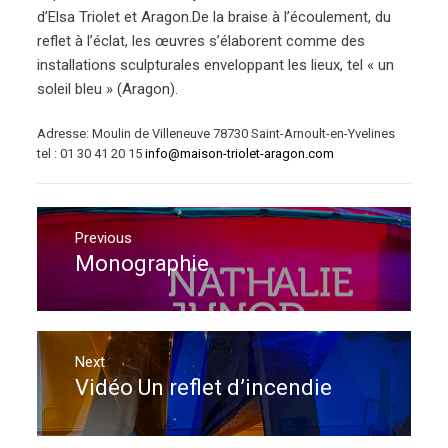
d’Elsa Triolet et Aragon.De la braise à l’écoulement, du
reflet à l’éclat, les œuvres s’élaborent comme des
installations sculpturales enveloppant les lieux, tel « un
soleil bleu » (Aragon).
Adresse: Moulin de Villeneuve 78730 Saint-Arnoult-en-Yvelines
tel : 01 30 41 20 15
info@maison-triolet-aragon.com
Navigation
de
Previous
Monographie
Previous
l’article
post:
Next
Vidéo Un reflet d’incendie
Next
post: