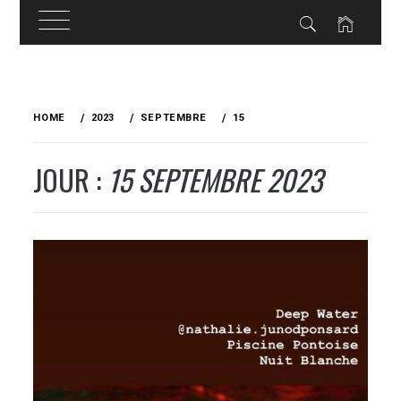
Skip
to
HOME
2023
SEPTEMBRE
15
content
JOUR :
15 SEPTEMBRE 2023