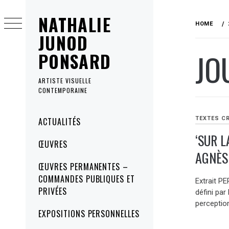
Skip
NATHALIE
to
HOME
content
JUNOD
JO
PONSARD
ARTISTE VISUELLE
CONTEMPORAINE
Primary
TEXTES C
ACTUALITÉS
Menu
‘SUR 
ŒUVRES
AGNÈS
ŒUVRES PERMANENTES –
COMMANDES PUBLIQUES ET
Extrait P
PRIVÉES
défini par
perceptio
EXPOSITIONS PERSONNELLES