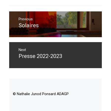
Navigation
de
Previous
Solaires
Previous
l’article
post:
Next
Presse 2022-2023
Next
post:
© Nathalie Junod Ponsard ADAGP