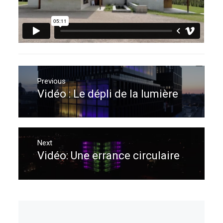
Navigation
de
Previous
Vidéo : Le dépli de la lumière
Previous
l’article
post:
Next
Vidéo: Une errance circulaire
Next
post: