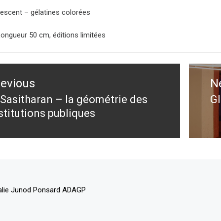
rescent – gélatines colorées
Longueur 50 cm, éditions limitées
ation
revious
N
le
 Sasitharan – la géométrie des
Gl
evious
N
stitutions publiques
st:
po
alie Junod Ponsard ADAGP