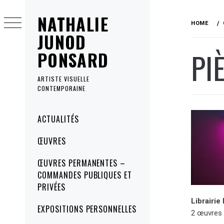
Skip
NATHALIE
to
HOME
content
JUNOD
PI
PONSARD
ARTISTE VISUELLE
CONTEMPORAINE
Primary
ACTUALITÉS
Menu
ŒUVRES
ŒUVRES PERMANENTES –
COMMANDES PUBLIQUES ET
PRIVÉES
Librairie
EXPOSITIONS PERSONNELLES
2 œuvres 