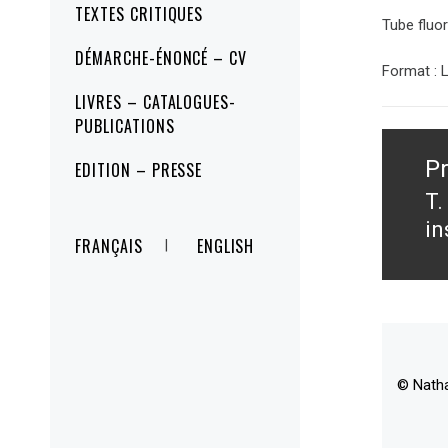
TEXTES CRITIQUES
Tube fluo
DÉMARCHE-ÉNONCÉ – CV
Format : 
LIVRES – CATALOGUES-
PUBLICATIONS
Navig
de
P
EDITION – PRESSE
l’artic
T.
Pr
in
po
FRANÇAIS
ENGLISH
© Nath