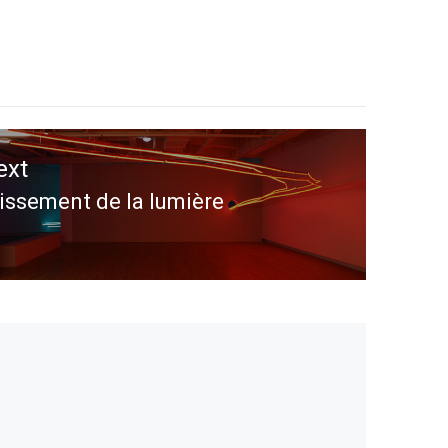
ext
issement de la lumière
ext
st: