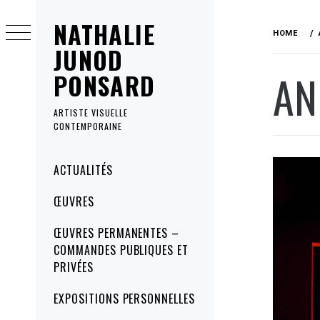
Skip
NATHALIE
to
HOME
content
JUNOD
AN
PONSARD
ARTISTE VISUELLE
CONTEMPORAINE
Primary
ACTUALITÉS
Menu
ŒUVRES
ŒUVRES PERMANENTES –
COMMANDES PUBLIQUES ET
PRIVÉES
EXPOSITIONS PERSONNELLES