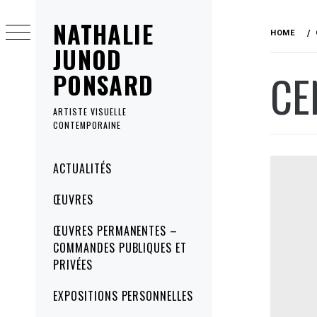
Skip
NATHALIE
to
HOME
content
JUNOD
CE
PONSARD
ARTISTE VISUELLE
CONTEMPORAINE
Primary
ACTUALITÉS
Menu
ŒUVRES
ŒUVRES PERMANENTES –
COMMANDES PUBLIQUES ET
PRIVÉES
EXPOSITIONS PERSONNELLES