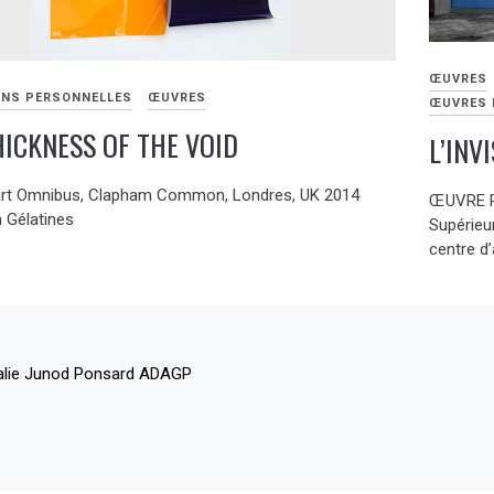
ŒUVRES
ONS PERSONNELLES
ŒUVRES
ŒUVRES 
HICKNESS OF THE VOID
L’INVI
art Omnibus, Clapham Common, Londres, UK 2014
ŒUVRE P
n Gélatines
Supérieur
centre d
alie Junod Ponsard ADAGP