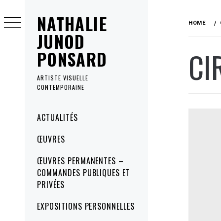
Skip
NATHALIE
to
HOME
content
JUNOD
CI
PONSARD
ARTISTE VISUELLE
CONTEMPORAINE
Primary
ACTUALITÉS
Menu
ŒUVRES
ŒUVRES PERMANENTES –
COMMANDES PUBLIQUES ET
PRIVÉES
EXPOSITIONS PERSONNELLES