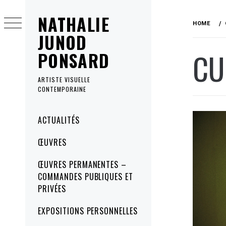
Skip
NATHALIE
to
HOME
content
JUNOD
CU
PONSARD
ARTISTE VISUELLE
CONTEMPORAINE
Primary
ACTUALITÉS
Menu
ŒUVRES
ŒUVRES PERMANENTES –
COMMANDES PUBLIQUES ET
PRIVÉES
EXPOSITIONS PERSONNELLES