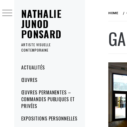
Skip
NATHALIE
to
HOME
content
JUNOD
GA
PONSARD
ARTISTE VISUELLE
CONTEMPORAINE
Primary
ACTUALITÉS
Menu
ŒUVRES
ŒUVRES PERMANENTES –
COMMANDES PUBLIQUES ET
PRIVÉES
EXPOSITIONS PERSONNELLES