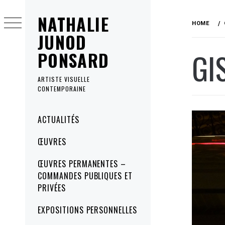
Skip
NATHALIE
to
HOME
content
JUNOD
GI
PONSARD
ARTISTE VISUELLE
CONTEMPORAINE
Primary
ACTUALITÉS
Menu
ŒUVRES
ŒUVRES PERMANENTES –
COMMANDES PUBLIQUES ET
PRIVÉES
EXPOSITIONS PERSONNELLES