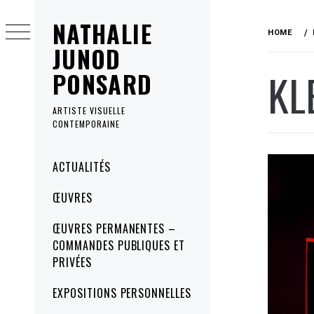
Skip
NATHALIE
to
HOME
content
JUNOD
KL
PONSARD
ARTISTE VISUELLE
CONTEMPORAINE
Primary
ACTUALITÉS
Menu
ŒUVRES
ŒUVRES PERMANENTES –
COMMANDES PUBLIQUES ET
PRIVÉES
EXPOSITIONS PERSONNELLES