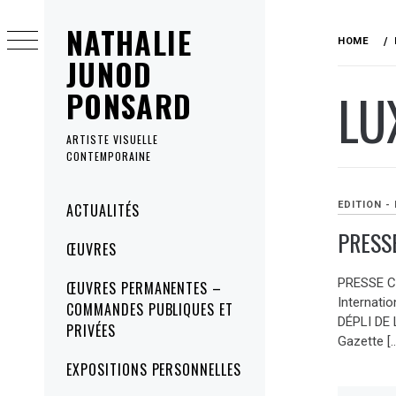
Skip
NATHALIE
to
HOME
content
JUNOD
LU
PONSARD
ARTISTE VISUELLE
CONTEMPORAINE
Primary
EDITION -
ACTUALITÉS
Menu
PRESS
ŒUVRES
PRESSE C
ŒUVRES PERMANENTES –
Internatio
COMMANDES PUBLIQUES ET
DÉPLI DE
PRIVÉES
Gazette [
EXPOSITIONS PERSONNELLES