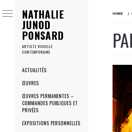
Skip
NATHALIE
to
HOME
content
JUNOD
PA
PONSARD
ARTISTE VISUELLE
CONTEMPORAINE
Primary
ACTUALITÉS
Menu
ŒUVRES
ŒUVRES PERMANENTES –
COMMANDES PUBLIQUES ET
PRIVÉES
EXPOSITIONS PERSONNELLES