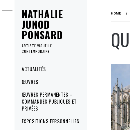
Skip
NATHALIE
to
HOME
content
JUNOD
QU
PONSARD
ARTISTE VISUELLE
CONTEMPORAINE
Primary
ACTUALITÉS
Menu
ŒUVRES
ŒUVRES PERMANENTES –
COMMANDES PUBLIQUES ET
PRIVÉES
EXPOSITIONS PERSONNELLES