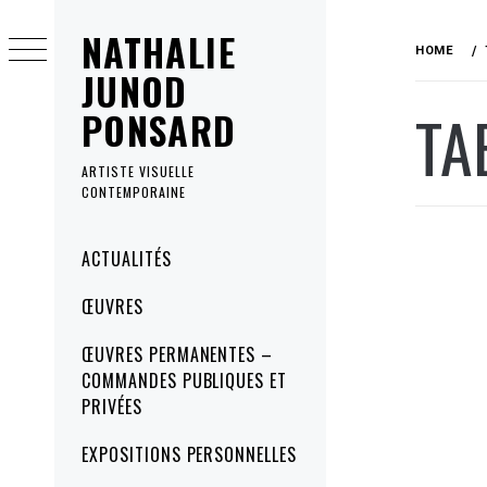
Skip
NATHALIE
to
HOME
content
JUNOD
TA
PONSARD
ARTISTE VISUELLE
CONTEMPORAINE
Primary
ACTUALITÉS
Menu
ŒUVRES
ŒUVRES PERMANENTES –
COMMANDES PUBLIQUES ET
PRIVÉES
EXPOSITIONS PERSONNELLES