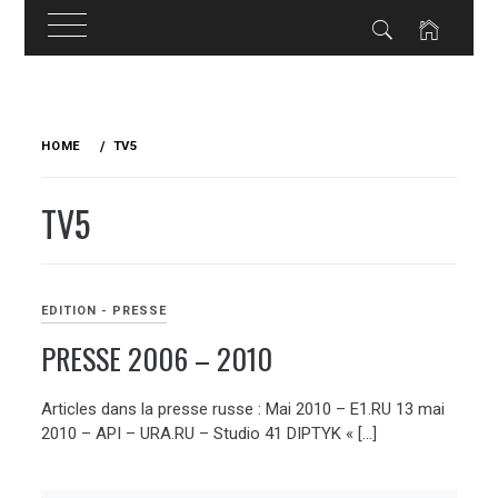
Skip
to
HOME
TV5
content
TV5
EDITION - PRESSE
PRESSE 2006 – 2010
Articles dans la presse russe : Mai 2010 – E1.RU 13 mai
2010 – API – URA.RU – Studio 41 DIPTYK « […]