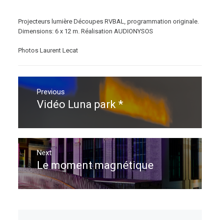
Projecteurs lumière Découpes RVBAL, programmation originale.
Dimensions: 6 x 12 m. Réalisation AUDIONYSOS
Photos Laurent Lecat
Navigation
de
Previous
Vidéo Luna park *
Previous
l’article
post:
Next
Le moment magnétique
Next
post: