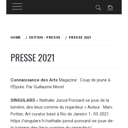
Skip
to
HOME
EDITION - PRESSE
PRESSE 2021
content
PRESSE 2021
Connaissance des Arts
Magazine : Coup de jeune à
l’Élysée. Par Guillaume Morel
SINGULARS
« Nathalie Junod Ponsard se joue de la
lumière, des lieux comme du regardeur » Auteur : Marc
Pottier, Art curator basé à Rio de Janeiro 1- 03-2021
https://singulars.fr/nathalie-junod-ponsard-se-joue-de-
la-lumiere-des-lieux-comme-du-regardeur/