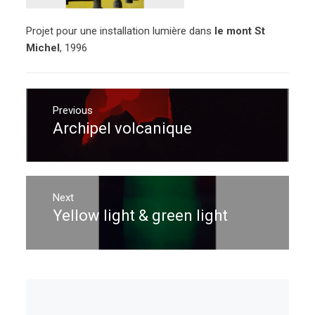
Projet pour une installation lumière dans
le mont St
Michel
, 1996
Navigation
de
Previous
Archipel volcanique
Previous
l’article
post:
Next
Yellow light & green light
Next
post: