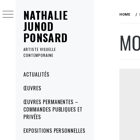
Skip
NATHALIE
to
HOME
content
JUNOD
MO
PONSARD
ARTISTE VISUELLE
CONTEMPORAINE
Primary
ACTUALITÉS
Menu
ŒUVRES
ŒUVRES PERMANENTES –
COMMANDES PUBLIQUES ET
PRIVÉES
EXPOSITIONS PERSONNELLES