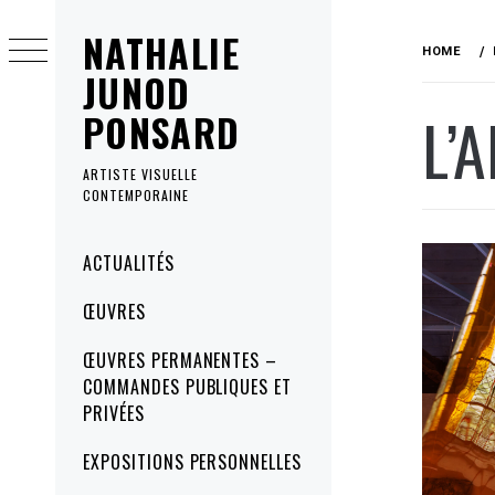
Skip
NATHALIE
to
HOME
content
JUNOD
L’
PONSARD
ARTISTE VISUELLE
CONTEMPORAINE
Primary
ACTUALITÉS
Menu
ŒUVRES
ŒUVRES PERMANENTES –
COMMANDES PUBLIQUES ET
PRIVÉES
EXPOSITIONS PERSONNELLES