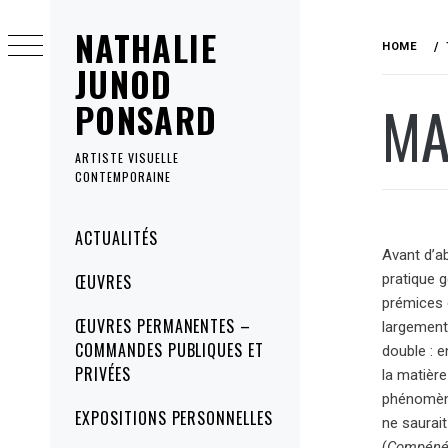
Skip
NATHALIE
to
HOME
content
JUNOD
MA
PONSARD
ARTISTE VISUELLE
CONTEMPORAINE
Primary
ACTUALITÉS
Menu
Avant d’ab
pratique g
ŒUVRES
prémices d
ŒUVRES PERMANENTES –
largement,
COMMANDES PUBLIQUES ET
double : e
PRIVÉES
la matière
phénomène 
EXPOSITIONS PERSONNELLES
ne saurai
(
Compénét