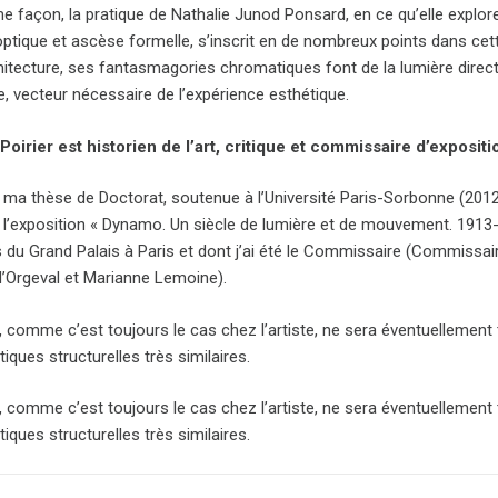
 façon, la pratique de Nathalie Junod Ponsard, en ce qu’elle explore 
 optique et ascèse formelle, s’inscrit en de nombreux points dans ce
chitecture, ses fantasmagories chromatiques font de la lumière direc
e, vecteur nécessaire de l’expérience esthétique.
Poirier est historien de l’art, critique et commissaire d’expositi
 ma thèse de Doctorat, soutenue à l’Université Paris-Sorbonne (2012, à
e l’exposition « Dynamo. Un siècle de lumière et de mouvement. 1913-
s du Grand Palais à Paris et dont j’ai été le Commissaire (Commissa
 d’Orgeval et Marianne Lemoine).
, comme c’est toujours le cas chez l’artiste, ne sera éventuellement
tiques structurelles très similaires.
, comme c’est toujours le cas chez l’artiste, ne sera éventuellement
tiques structurelles très similaires.