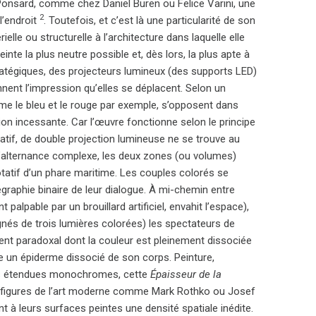
 Ponsard, comme chez Daniel Buren ou Felice Varini, une
2
l’endroit
. Toutefois, et c’est là une particularité de son
le ou structurelle à l’architecture dans laquelle elle
einte la plus neutre possible et, dès lors, la plus apte à
tratégiques, des projecteurs lumineux (des supports LED)
nent l’impression qu’elles se déplacent. Selon un
me le bleu et le rouge par exemple, s’opposent dans
ion incessante. Car l’œuvre fonctionne selon le principe
atif, de double projection lumineuse ne se trouve au
t d’alternance complexe, les deux zones (ou volumes)
otatif d’un phare maritime. Les couples colorés se
égraphie binaire de leur dialogue. À mi-chemin entre
alpable par un brouillard artificiel, envahit l’espace),
gnés de trois lumières colorées) les spectateurs de
nt paradoxal dont la couleur est pleinement dissociée
elle un épiderme dissocié de son corps. Peinture,
tes étendues monochromes, cette
Épaisseur de la
es figures de l’art moderne comme Mark Rothko ou Josef
t à leurs surfaces peintes une densité spatiale inédite.