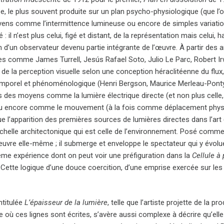
e, le plus souvent produite sur un plan psycho-physiologique (que l’on 
ens comme l’intermittence lumineuse ou encore de simples variations
 : il n’est plus celui, figé et distant, de la représentation mais celui
 d’un observateur devenu partie intégrante de l’œuvre. À partir des a
es comme James Turrell, Jesús Rafael Soto, Julio Le Parc, Robert Irw
té de la perception visuelle selon une conception héraclitéenne du flux,
emporel et phénoménologique (Henri Bergson, Maurice Merleau-Ponty
des moyens comme la lumière électrique directe (et non plus celle, in
 encore comme le mouvement (à la fois comme déplacement physique
e l’apparition des premières sources de lumières directes dans l’art 
échelle architectonique qui est celle de l’environnement. Posé comme
œuvre elle-même ; il submerge et enveloppe le spectateur qui y évolu
ême expérience dont on peut voir une préfiguration dans la
Cellule à
 Cette logique d’une douce coercition, d’une emprise exercée sur les
ntitulée
L’épaisseur de la lumière
, telle que l’artiste projette de la 
re où ces lignes sont écrites, s’avère aussi complexe à décrire qu’el