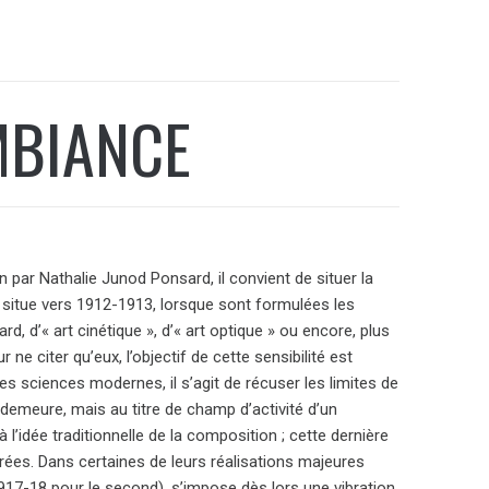
MBIANCE
 par Nathalie Junod Ponsard, il convient de situer la
e situe vers 1912-1913, lorsque sont formulées les
rd, d’« art cinétique », d’« art optique » ou encore, plus
e citer qu’eux, l’objectif de cette sensibilité est
s sciences modernes, il s’agit de récuser les limites de
l demeure, mais au titre de champ d’activité d’un
 l’idée traditionnelle de la composition ; cette dernière
rées. Dans certaines de leurs réalisations majeures
17-18 pour le second), s’impose dès lors une vibration