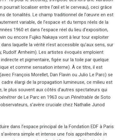
pourrait localiser entre l’œil et le cerveau), ceci grâce
 de tonalités. Le champ traditionnel de l’œuvre en est
, hautement variable, de l’espace et du temps réels de la
nnées 1960 et dans l’espace réel du lieu d’exposition,
in ou encore Fujiko Nakaya vont à leur tour exploiter
 dans laquelle la vérité n’est accessible qu’aux sens, sur
, Rudolf Arnheim). Les artistes évoqués emploient
directe et pigmentaire, figée sur la toile par quelque
 et comme sensation interne). À ce titre, il est
(avec François Morellet, Dan Flavin ou Julio Le Parc) se
 cadre élargi de la propagation lumineuse, ce milieu est
e, le plus souvent aux côtés d’autres spectateurs qui
 pénétrer
de Le Parc en 1963 ou un
Pénétrable
de Soto
 observateurs, s’avère cruciale chez Nathalie Junod
produire dans l’espace principal de la Fondation EDF à Paris
le s’avèrera simple et intense une fois appréhendée
in