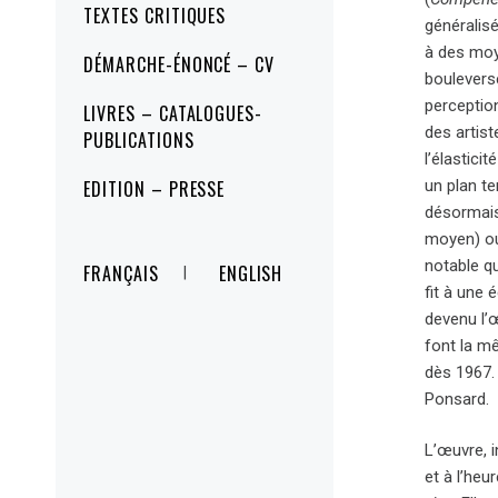
TEXTES CRITIQUES
généralisé
à des moy
DÉMARCHE-ÉNONCÉ – CV
bouleversé
perception
LIVRES – CATALOGUES-
des artist
PUBLICATIONS
l’élastici
un plan t
EDITION – PRESSE
désormais 
moyen) ou
notable qu
FRANÇAIS
ENGLISH
fit à une 
devenu l’
font la m
dès 1967.
Ponsard.
L’œuvre, i
et à l’heu