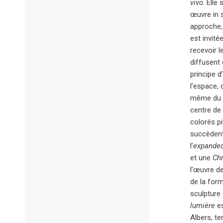
vivo
. Ell
œuvre in s
approche, 
est invité
recevoir 
diffusent
principe 
l’espace, 
même du gy
centre de 
colorés pi
succèdent 
l’
expande
et une
Ch
l’œuvre d
de la form
sculpture
lumière
es
Albers, te