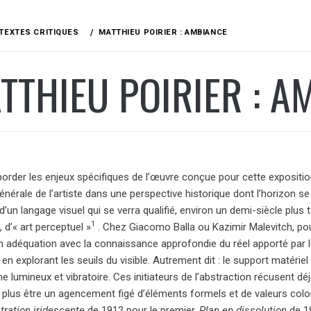
TEXTES CRITIQUES
MATTHIEU POIRIER : AMBIANCE
TTHIEU POIRIER : A
order les enjeux spécifiques de l’œuvre conçue pour cette exposition
énérale de l’artiste dans une perspective historique dont l’horizon s
’un langage visuel qui se verra qualifié, environ un demi-siècle plus ta
1
 d’« art perceptuel »
. Chez Giacomo Balla ou Kazimir Malevitch, pour n
n adéquation avec la connaissance approfondie du réel apporté par le
 en explorant les seuils du visible. Autrement dit : le support matérie
lumineux et vibratoire. Ces initiateurs de l’abstraction récusent déjà
t plus être un agencement figé d’éléments formels et de valeurs colo
ration iridescente
de 1912 pour le premier,
Plan en dissolution
de 19