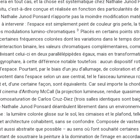
e sera en tout cas, et la chose est systématique chez Nathalie Junod
itu, c’est-à-dire conçue et réalisée en fonction des particularités de 
Nathalie Junod Ponsard n’apporte pas la moindre modification matériel
e à intervenir : l’espace est simplement peint de couleur gris perle, la t
3
les modulations lumino-chromatiques
. Placés en certains points s
 certaines fréquences colorées dont les variations dans le temps don
d’interaction binaire, les valeurs chromatiques complémentaires, com
divisant celui-ci en deux parallélépipèdes égaux, mais en transformat
rophare, à cette différence notable toutefois : aucun dispositif rot
l’espace. Pourtant, par le biais d’un jeu d’allumage, de coloration e
votent dans l’espace selon un axe central, tel le faisceau lumineux r
et, d’une certaine façon, sont équivalents. Car seul importe la chor
d cinema
d’Anthony McCall (la projection lumineuse, rendue quasiment p
romosaturation
de Carlos Cruz-Diez (trois salles identiques sont bai
e Nathalie Junod Ponsard déambulent librement dans un environneme
e : la lumière colorée glisse sur le sol, les cimaises et le plafond, t
 et architecture cohabitent, sans se confondre. Composée de vas
t aussi abstraite que possible – au sens où l’ont souhaité certain
ntant de soustraire la peinture à la domination de l’image en accordan